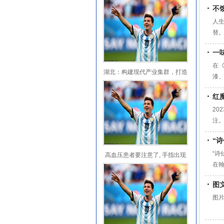
不
人
替
一
在
湖北：构建现代产业集群，打造
漆
科创“四梁八
瘀
红
因
20
注。
手机
“
新的
“诗
高血压患者要注意了, 手指出现
在
这3种“异
想
图
居
图