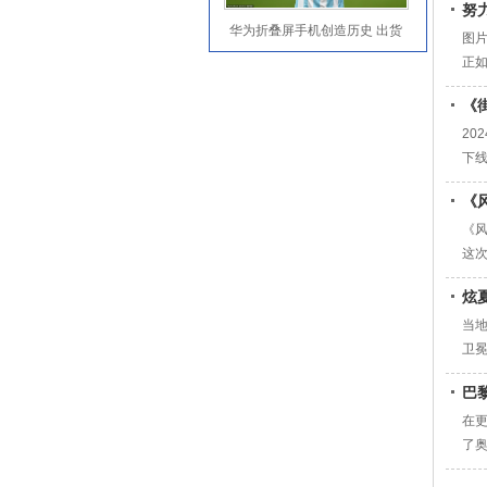
努
华为折叠屏手机创造历史 出货
图
量超三星成全
正
浪
《
更
20
下线
军，
《
票 
《风
这
悉的
炫
预
当地
卫
的
巴
家
在
了
典天