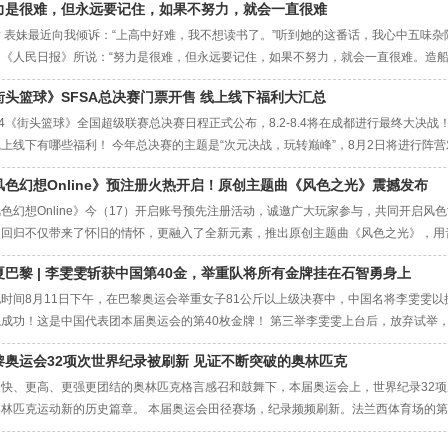
力是很难，但永远要记住，如果不努力，就会一直很难
片 表妹最近向我倾诉：“上高中好难，我不想读书了。”听到她的这番话，我心中五味
如《人民日报》所说：“努力是很难，但永远要记住，如果不努力，就会一直很难。造
。”高中的学业繁重，压力巨大，表妹感到艰难是可以理解的。 但如果因为此刻的困难
街头篮球》SFSA总决赛门票开售 线上线下福利大汇总
大的难题。 不努力去克服眼前的障碍，就永远无法提升自己，无法跨越到更高的台阶
24《街头篮球》全国超级联赛总决赛日程正式公布，8.2-8.4将在成都进行最终大
上线下有哪些福利！ 今年总决赛的主题是“次元决战，玩转巅峰”，8月2日将进行阵营对
其中8.2-8.3场馆将不对外开放，8.4玩家可以前往成都市金牛区北星大道1段凤凰
风色幻想Online》预注册火热开启！原创主题曲《风色之光》震撼发布
线下观战福利汇总 现场观战入场时间：8月4日11：45分（
色幻想Online》今（17）开启账号预先注册活动，诚邀广大玩家参与，共同开启风
次回归不仅带来了怀旧的情怀，更融入了全新元素，推出原创主题曲《风色之光》，用
世界中体验到前所未有的乐趣。 ◆事前账号预注册活动开跑 注册就送人型宠物「萌妹酱
夏巴黎 | 李雯雯斩获中国第40金，举重队将所有金牌挂在石智勇身上
先注册游戏账号的玩家将获得可爱的人形宠物「萌妹酱」，陪伴你在风色世界中展开
时间8月11日下午，在巴黎奥运会举重女子81公斤以上级决赛中，中国名将李雯雯以抓举
冕成功！这是中国代表团本届奥运会的第40枚金牌！ 第三举李雯雯上台后，放弃试举
教练拉到台上，高高举起！这一幕让全场为之鼓掌和欢呼！赛后，谈到这一动作设计，
黎奥运会32项次世界纪录被刷新 见证不断突破的奥林匹克
在网上说都想看我举教练，所以我就有这个想法。然后之后我就举了教练，也不知道他
更快、更高、更强更团结的奥林匹克格言感召和鼓舞下，本届奥运会上，世界纪录32项
奥林匹克运动新的历史篇章。 本届奥运会田径赛场，纪录频频刷新。法兰西体育场的
才杜普兰蒂斯以6米25的成绩夺冠，将自己保持的世界纪录提升了1厘米。人类对天空