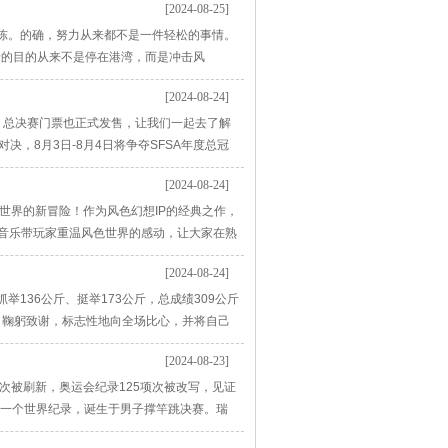
[2024-08-25]
杂陈。的确，努力从来都不是一件轻松的事情。
船的目的从来不是停在港湾，而是冲击风
就选择放弃，那未来等待她的或许会是更多、
[2024-08-24]
，只能在原地徘
决战！总决赛门票也正式发售，让我们一起去了解
决，8月3日-8月4日将争夺SFSA年度总冠
山体育公园多功能馆进行现场观战。 点击购买门
[2024-08-24]
色世界的新冒险！作为风色幻想IP的经典之作，
音乐带玩家重温风色世界的感动，让大家在熟
」 《风色幻想Online》即日起于网站完成
[2024-08-24]
136公斤、挺举173公斤，总成绩309公斤
，鞠躬致谢，标志性地向全场比心，并将自己
李雯雯表示：我没有太多想法吧，因为之前大
[2024-08-23]
会不
次被刷新，奥运会纪录125项次被改写，见证
第一个世界纪录，诞生于男子撑竿跳决赛。瑞
的追逐，没有极限。 男子撑竿跳冠军得主 杜