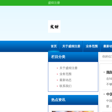
盛煌注册
首页
关于盛煌注册
业务范围
最新
栏目分类
你的位
关于盛煌注册
抛
业务范围
在
最新动态
不
联系我们
和
中
单
热点资讯
中
败
[捂