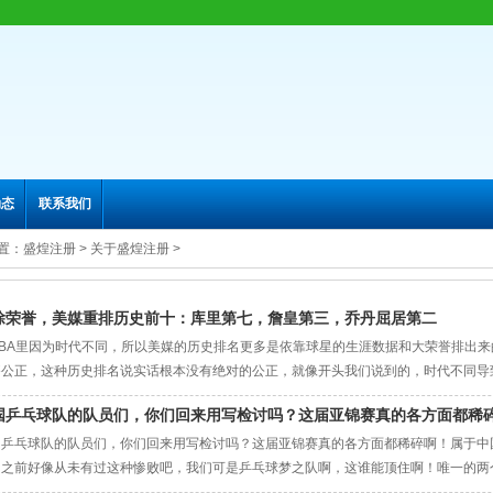
动态
联系我们
置：
盛煌注册
>
关于盛煌注册
>
除荣誉，美媒重排历史前十：库里第七，詹皇第三，乔丹屈居第二
NBA里因为时代不同，所以美媒的历史排名更多是依靠球星的生涯数据和大荣誉排出
够公正，这种历史排名说实话根本没有绝对的公正，就像开头我们说到的，时代不同导
数据等等都有区别。值得一提的是此前美媒曾抛除荣誉重排了历史前十，我们来看看合理
国乒乓球队的队员们，你们回来用写检讨吗？这届亚锦赛真的各方面都稀
，估计很多球迷可能会说这是一个野榜了，毕竟安东尼生涯没有拿下过太多的大荣誉，
国乒乓球队的队员们，你们回来用写检讨吗？这届亚锦赛真的各方面都稀碎啊！属于中
，之前好像从未有过这种惨败吧，我们可是乒乓球梦之队啊，这谁能顶住啊！唯一的两个
脸]大家赶紧回去，狠狠的开会总结吧！