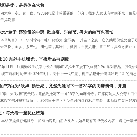
饿但是馋，是身体在求救
生四大事，衣、食、住、行其实吃是非常重要的一部分，很多人发现有时候不饿，但是
。干掉馋瘾～
味比“金子”还珍贵的中药, 散血瘀、消结节, 再大的结节也害怕
《本草纲目》中，李时珍将一味中药称为“金不换”，其言下之意，它的药用价值比金子
、金不换、血参、参三七、田七等，其味甘、微苦，主要入肝、胃二经，具有散瘀止血、
”，瘀血是随着气机的升降运行，一旦停滞在某处，便可能在该部位引发疾病，比如我
魔 10 系列手机曝光，平板新品再剧透
此，在临床实践中，三七经常被用来治疗各种因瘀血引起的结节性疾病，其疗效显著，
23年11月，红魔游戏手机举办发布活动正式推出了旗下的红魔9 Pro系列新品。其
 现在随着时间来到2024年9月，关于下一代红魔手机产品也开始陆续出现了新的消息。
正在研发当中，且在IMEI数据库中也发现了新的红魔 10 Pro和红魔10S Pro手机，
诗仙”李白为“吹捧”杨贵妃，竟然为她写下一首28字的肉麻情诗，开篇
骁龙8处理器，其中一款预计将于今年发布。 具体
仙”李白为“吹捧”杨贵妃，竟然为她写下一首28字的肉麻情诗，开篇两句人人会背！ 
翰林院的书堆里打瞌睡；小旅馆里王维正为少年时的诗作标注年龄；李商隐在昔日好友
起来，这是元稹去世后的第八个秋天……” 北溟鱼写的超级畅销书《长安客》，讲述了
文：每天看一遍防止堕落
易、元稹、柳宗元、刘禹锡、李商隐八个人的故事。 读罢《长安客》，我们可以从诗
片 本站仅提供存储服务，所有内容均由用户发布，如发现有害或侵权内容，请点击举