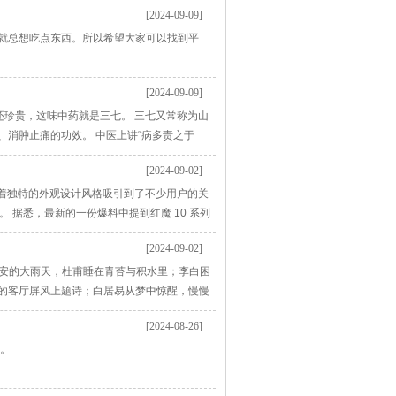
[2024-09-09]
就总想吃点东西。所以希望大家可以找到平
[2024-09-09]
还珍贵，这味中药就是三七。 三七又常称为山
消肿止痛的功效。 中医上讲“病多责之于
们常见的肺结节、甲状腺结节、乳腺结节等。
[2024-09-02]
在临床治疗肺
凭借着独特的外观设计风格吸引到了不少用户的关
 据悉，最新的一份爆料中提到红魔 10 系列
其型号为NX789J。 这些智能手机将配备高通最
[2024-09-02]
“长安的大雨天，杜甫睡在青苔与积水里；李白困
的客厅屏风上题诗；白居易从梦中惊醒，慢慢
我们最熟悉的唐朝诗人李白、杜甫、王维、白
[2024-08-26]
人的眼
报。