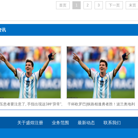
兰蒂斯：对于我取得的成绩，我不确定能不能用传奇来形容，但我对自己的能力非常自
首页
1
2
3
下一页
末页
资讯
压患者要注意了, 手指出现这3种“异常”,
干杯欧罗巴|狭路相逢勇者胜！波兰奥地利
说明脑梗要来了
到了&ldquo;亮剑&rdquo;时刻
关于盛煌注册
业务范围
最新动态
联系我们