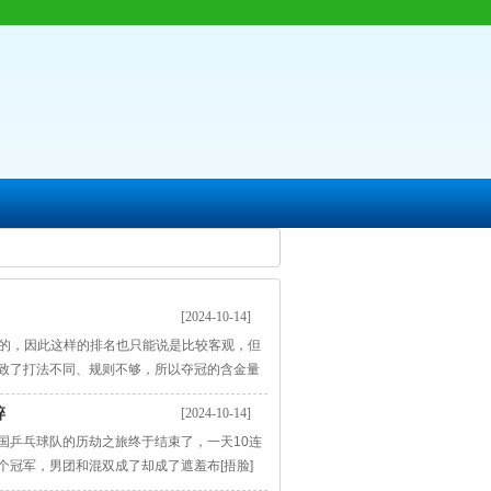
[2024-10-14]
来的，因此这样的排名也只能说是比较客观，但
致了打法不同、规则不够，所以夺冠的含金量
吗？ 第十安东尼 看到瓜哥能够进入这份榜
碎
[2024-10-14]
他也没有带队打
国乒乓球队的历劫之旅终于结束了，一天10连
冠军，男团和混双成了却成了遮羞布[捂脸]