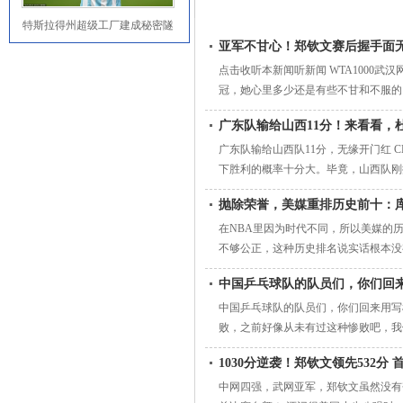
特斯拉得州超级工厂建成秘密隧
道，运输Cy
亚军不甘心！郑钦文赛后握手面
点击收听本新闻听新闻 WTA1000
冠，她心里多少还是有些不甘和不服的
而在昨晚的决赛，郑钦文的发挥也确实很
广东队输给山西11分！来看看，
无缘武网冠军，对阵萨巴伦卡4战全败
广东队输给山西队11分，无缘开门红
下胜利的概率十分大。毕竟，山西队刚
110输给了山西队11分，无缘CBA
抛除荣誉，美媒重排历史前十：
一些领先优势之外，在接下来的比赛中
在NBA里因为时代不同，所以美媒的
不够公正，这种历史排名说实话根本没
和数据等等都有区别。值得一提的是此
中国乒乓球队的队员们，你们回
单，估计很多球迷可能会说这是一个野
中国乒乓球队的队员们，你们回来用写
败，之前好像从未有过这种惨败吧，我
[捂脸]大家赶紧回去，狠狠的开会总结
1030分逆袭！郑钦文领先532分
中网四强，武网亚军，郑钦文虽然没有