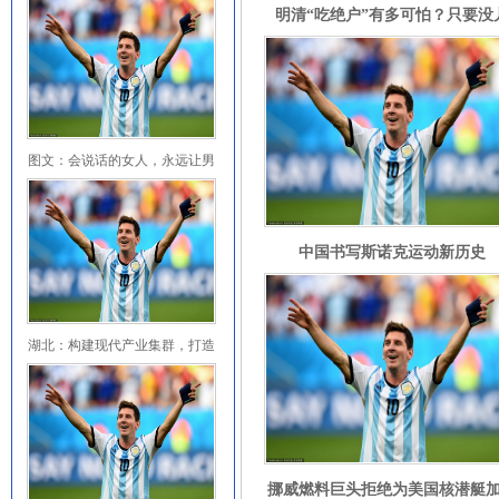
明清“吃绝户”有多可怕？只要没
子，诰命夫人的下场也会很惨_晁
女子_古代
图文：会说话的女人，永远让男
人着迷（典藏
中国书写斯诺克运动新历史
湖北：构建现代产业集群，打造
科创“四梁八
挪威燃料巨头拒绝为美国核潜艇