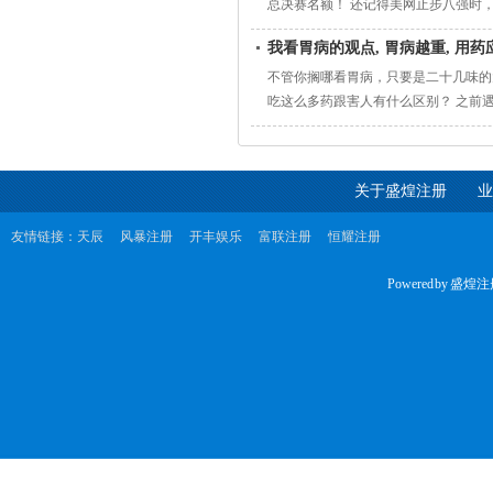
总决赛名额！ 还记得美网止步八强时，
冠军积分达到3460分，只比纳瓦罗少1
我看胃病的观点, 胃病越重, 用药
而纳瓦罗在中网和武网连续一轮游，冠军
不管你搁哪看胃病，只要是二十几味的
吃这么多药跟害人有什么区别？ 之前遇
最近这一个月的疼的越来越厉害 胃镜
有胀气，咕噜咕噜的水声音。 舌诊的
关于盛煌注册
业
友情链接：
天辰
风暴注册
开丰娱乐
富联注册
恒耀注册
Powered by
盛煌注